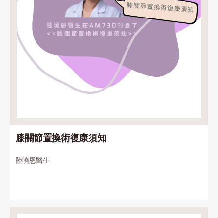
膝關節置換術復康須知
陸曉恩醫生