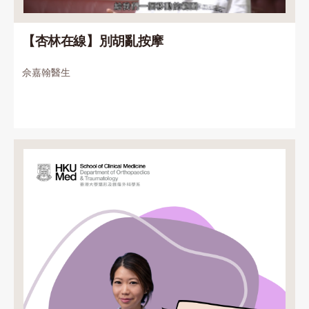
【杏林在線】別胡亂按摩
佘嘉翰醫生