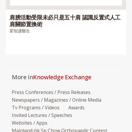
肩膀活動受限未必只是五十肩 認識反置式人工
肩關節置換術
霍智謙醫生
More in
Knowledge Exchange
Press Conferences / Press Releases
Newspapers / Magazines / Online Media
Tv Programs / Videos
Awards
Invited Lectures / Speeches
Websites / Apps
Mainland-hk Sp Chow Orthopaedic Contest