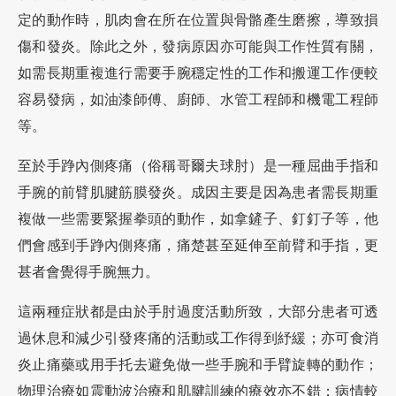
定的動作時，肌肉會在所在位置與骨骼產生磨擦，導致損
傷和發炎。除此之外，發病原因亦可能與工作性質有關，
如需長期重複進行需要手腕穩定性的工作和搬運工作便較
容易發病，如油漆師傅、廚師、水管工程師和機電工程師
等。
至於手踭內側疼痛（俗稱哥爾夫球肘）是一種屈曲手指和
手腕的前臂肌腱筋膜發炎。成因主要是因為患者需長期重
複做一些需要緊握拳頭的動作，如拿鏟子、釘釘子等，他
們會感到手踭內側疼痛，痛楚甚至延伸至前臂和手指，更
甚者會覺得手腕無力。
這兩種症狀都是由於手肘過度活動所致，大部分患者可透
過休息和減少引發疼痛的活動或工作得到紓緩；亦可食消
炎止痛藥或用手托去避免做一些手腕和手臂旋轉的動作；
物理治療如震動波治療和肌腱訓練的療效亦不錯；病情較