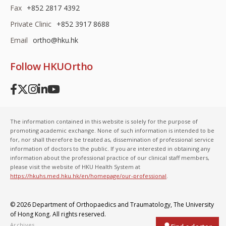
Fax
+852 2817 4392
Private Clinic
+852 3917 8688
Email
ortho@hku.hk
Follow HKUOrtho
The information contained in this website is solely for the purpose of
promoting academic exchange. None of such information is intended to be
for, nor shall therefore be treated as, dissemination of professional service
information of doctors to the public. If you are interested in obtaining any
information about the professional practice of our clinical staff members,
please visit the website of HKU Health System at
https://hkuhs.med.hku.hk/en/homepage/our-professional
.
© 2026 Department of Orthopaedics and Traumatology,
The University
of Hong Kong
. All rights reserved.
Archives