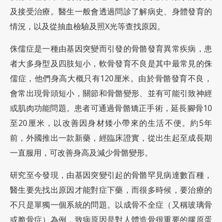
及接受治療。醫生一般會透過問診了解病史、身體發育的
情況，以及從抽血檢驗及照X光等查找原因。
侏儒症是一種由基因突變而引發的骨骼發育異常疾病，患
者大多身型及四肢短小，軟骨發育不良是其中最常見的侏
儒症，他們身高大概只有120厘米。由於骨骼發育不良，
會常出現骨頭短小，關節和骨骼變形、並有可能引致神經
或肌肉功能問題。患者可通過骨骼矯正手術，延長腳骨10
至20厘米，以改善因身材矮小帶來的生活不便。約5年
前，外國推出一款新藥，經臨床證實，從出生起至成長期
一直服用，可改善身高及減少骨骼變形。
研究至今發現，由基因突變引起的骨骼罕見病達數百種，
醫生要先找出原因才能對症下藥，而很多時候，要治療的
不只是單獨一個系統的問題。以成骨不全症（又稱玻璃骨
或脆骨症）為例，致病原因是對人體造骨很重要的膠原蛋