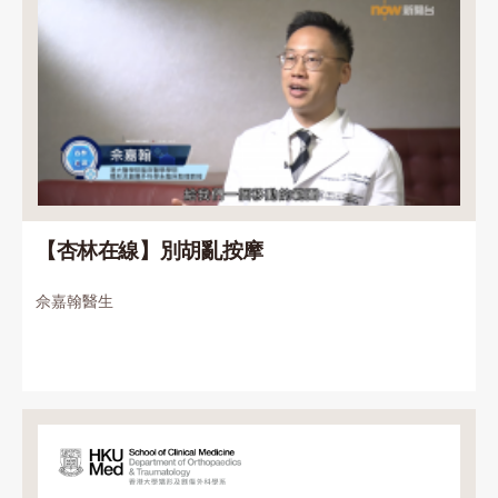
【杏林在線】別胡亂按摩
佘嘉翰醫生