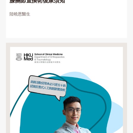
膝關節置換術復康須知
陸曉恩醫生