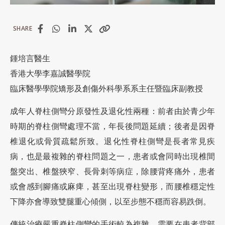
SHARE
鍾培言醫生
香港大學李嘉誠醫學院
臨床醫學學院矯形及創傷外科學系系主任暨臨床副教授
成年人脊柱側彎分原發性及退化性兩種：前者由於青少年
時期的脊柱側彎處理不當，年長後問題延續；後者是因脊
椎退化或骨質疏鬆所致。退化性脊柱側彎是長者常見疾
病，也是最複雜的脊柱問題之一，患者或會同時出現椎間
盤突出、椎盤狹窄、長骨刺等病症，除腰背疼痛外，患者
或會感到腳痛或麻痺，甚至出現脊柱變形，而腰椎穩定性
下降亦會導致雙腿重心傾側，以至步態不穩而容易跌倒。
傳統治療嚴重脊柱側彎的手術較為複雜，需要在患者背部