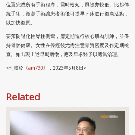
位置完成所有手術程序，需時較短，風險亦較低。比起傳
統手術，微創手術讓患者術後可提早下床進行復康活動，
以加快復原。
要預防退化性脊柱側彎，應定期進行核心肌肉訓練，並保
持骨骼健康。女性在停經後尤需注意骨質密度及作定期檢
查。如出現上述早期病徵，應及早求醫予以適當治理。
<刊載於《
am730
》，2023年5月8日>
Related