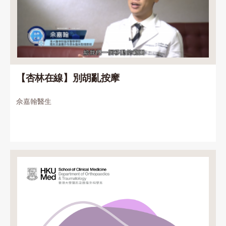
【杏林在線】別胡亂按摩
佘嘉翰醫生