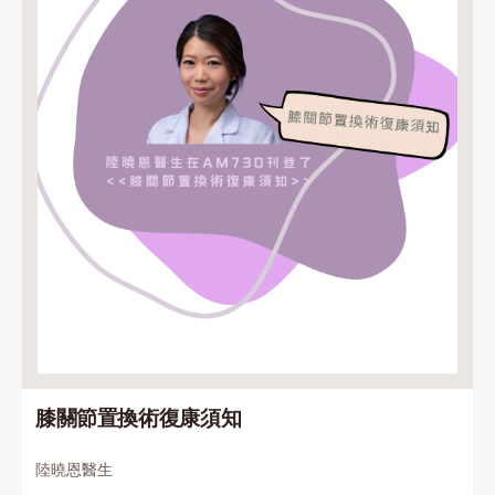
膝關節置換術復康須知
陸曉恩醫生