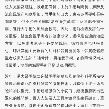
植入支架及螺絲，以矯正脊骨，由於手術時間長，麻醉及
流血風險亦相應增加，而手術切口大，患者亦需要較長時
間康復。但不少長者同時患有骨質疏鬆症及其他長期疾
病，進行大手術的風險會較高。因此，術前檢查及評估十
分重要，醫生會視乎患者的健康狀況，選擇最合適的治療
方案，以免患者承受不必要的風險。術前處理包括檢查
心、肺及其他主要器官的功能和骨質密度等；骨質疏鬆嚴
重者或需先注射「 補骨針 」再接受手術。如側彎情況尚未
算嚴重，簡單的減壓手術已足以處理問題。
近年，港大醫學院臨床醫學學院矯形及創傷外科學系積極
發展治療退化性脊柱側彎的微創技術，以降低上述手術風
險和加快復元。手術通過腰側的小切口，經後腹膜取出已
退化的椎間盤，置入支架及人工骨刺激脊椎生長融合，重
整脊骨弧度。微創手術所造成的傷口較小，而且可在同一