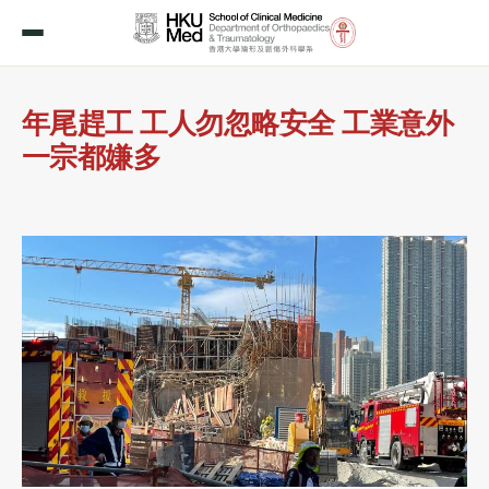
年尾趕工 工人勿忽略安全 工業意外
一宗都嫌多