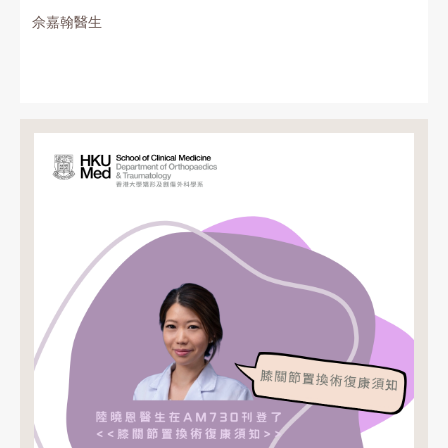
佘嘉翰醫生