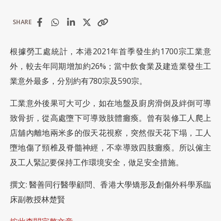
SHARE
根據勞工處統計，本港2021年首季發生約1700宗工業意
外，較去年同期增加約26%；當中飲食業及建造業發生工
業意外最多，分別約有780宗及590宗。
工業意外後果可大可少，如在地盤及廚房滑倒及絆倒可導
致骨折，從高處墮下可導致肢體癱瘓。曾有裝修工人爬上
店舖內離地兩米多的假天花視察，突然假天花下塌，工人
墮地傷了頸椎及脊髓神經，不幸導致四肢癱瘓。所以僱主
及工人緊記要保持工作環境安全，做足安全措施。
撰文: 醫善同行醫學顧問、香港大學矯形及創傷外科學系臨
床副教授林楚賢