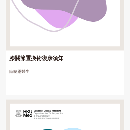
膝關節置換術復康須知
陸曉恩醫生