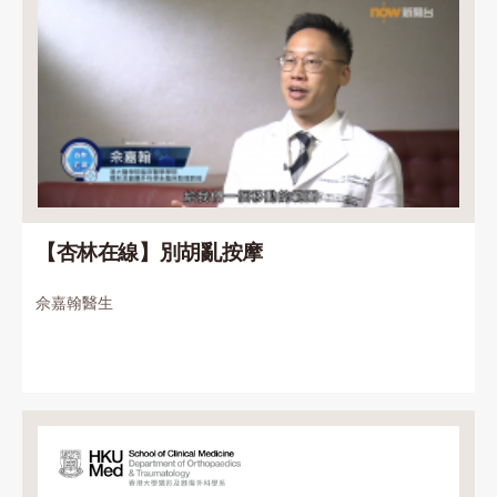
【杏林在線】別胡亂按摩
佘嘉翰醫生