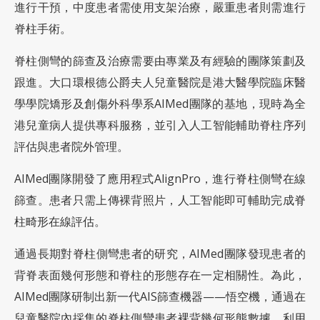
進行干預，中度患者需使用支架治療，嚴重患者則需進行
脊柱手術。
脊柱側彎的篩查及治療需要由專業及有經驗的團隊策劃及
跟進。大口環根德公爵夫人兒童醫院是港大醫學院臨床醫
學學院矯形及創傷外科學系AIMed團隊的基地，現時為全
港兒童病人提供專科服務，並引入人工智能輔助脊柱序列
評估與患者院外管理。
AIMed團隊開發了應用程式AlignPro，進行脊柱側彎在線
篩查。患者只需上傳裸背照片，人工智能即可輔助完成脊
柱畸形在線評估。
通過長期對脊柱側彎患者的研究，AIMed團隊發現患者的
背脊表面幾何形態和脊柱的形態存在一定相關性。為此，
AIMed團隊研制出新一代AIS篩查機器——悟空機，通過在
兒童醫院內採集的脊柱側彎患者裸背幾何形態數據，利用