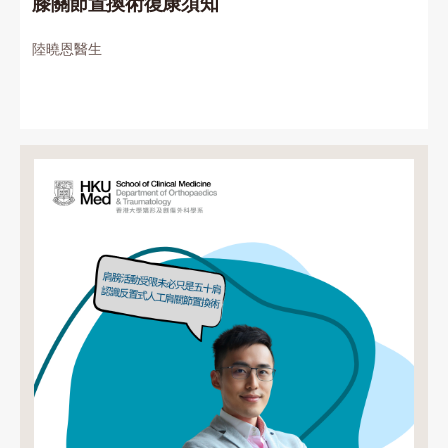
膝關節置換術復康須知
陸曉恩醫生