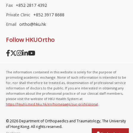
Fax
+852 2817 4392
Private Clinic
+852 3917 8688
Email
ortho@hku.hk
Follow HKUOrtho
The information contained in this website is solely for the purpose of
promoting academic exchange. None of such information is intended to be
for, nor shall therefore be treated as, dissemination of professional service
information of doctors to the public. If you are interested in obtaining any
information about the professional practice of our clinical staff members,
please visit the website of HKU Health System at
https://hkuhs.med.hku.hk/en/homepage/our-professional
.
© 2026 Department of Orthopaedics and Traumatology,
The University
of Hong Kong
. All rights reserved.
Archives