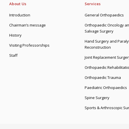
About Us
Services
Introduction
General Orthopaedics
Chairman’s message
Orthopaedic Oncology an
Salvage Surgery
History
Hand Surgery and Paralyt
Visiting Professorships
Reconstruction
Staff
Joint Replacement Surger
Orthopaedic Rehabilitati
Orthopaedic Trauma
Paediatric Orthopaedics
Spine Surgery
Sports & Arthroscopic Su