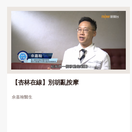
【杏林在線】別胡亂按摩
佘嘉翰醫生