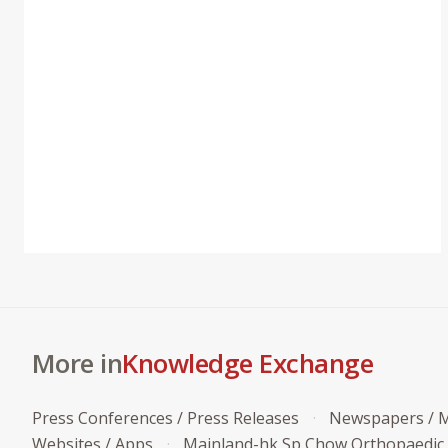
More in
Knowledge Exchange
Press Conferences / Press Releases
Newspapers / M
Websites / Apps
Mainland-hk Sp Chow Orthopaedic