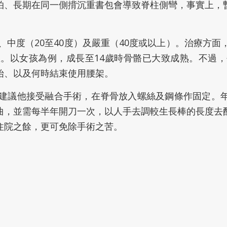
拍、長期在同一側揹沉重書包會導致脊柱側彎，事實上，
、中度（20至40度）及嚴重（40度或以上）。治療方
。以女孩為例，成長至14歲時骨骼已大致成熟。不過
始、以及何時結束使用腰架。
會建議他接受融合手術，在脊骨放入螺絲及鋼條作固定。
曲，並需每半年開刀一次，以人手去調較生長棒的長度去
住院之餘，更可免除手術之苦。