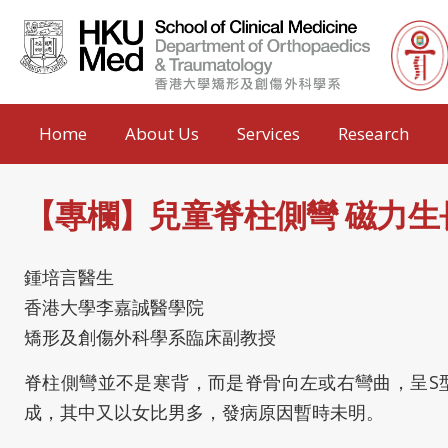
Home
About Us
Services
Research
【專欄】兒童脊柱側彎 磁力生
鍾培言醫生
香港大學李嘉誠醫學院
矯形及創傷外科學系臨床副教授
脊柱側彎並不是寒背，而是脊骨向左或右彎曲，呈S型
成，其中又以女比男多，發病原因暫時未明。