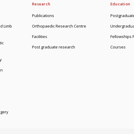
Research
Education
Publications
Postgraduate
d Limb
Orthopaedic Research Centre
Undergradua
Facilities
Fellowships
ic
Post graduate research
Courses
y
on
rgery