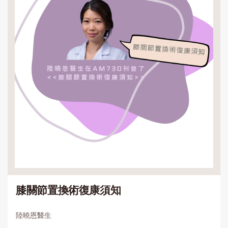
膝關節置換術復康須知
陸曉恩醫生