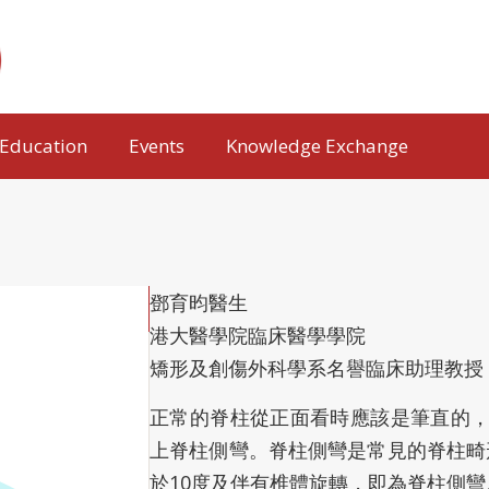
Education
Events
Knowledge Exchange
鄧育昀醫生
港大醫學院臨床醫學學院
矯形及創傷外科學系名譽臨床助理教授
正常的脊柱從正面看時應該是筆直的
上脊柱側彎。脊柱側彎是常見的脊柱畸
於10度及伴有椎體旋轉，即為脊柱側彎