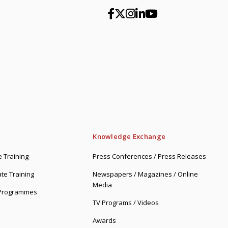
Knowledge Exchange
 Training
Press Conferences / Press Releases
te Training
Newspapers / Magazines / Online
Media
 Programmes
TV Programs / Videos
Awards