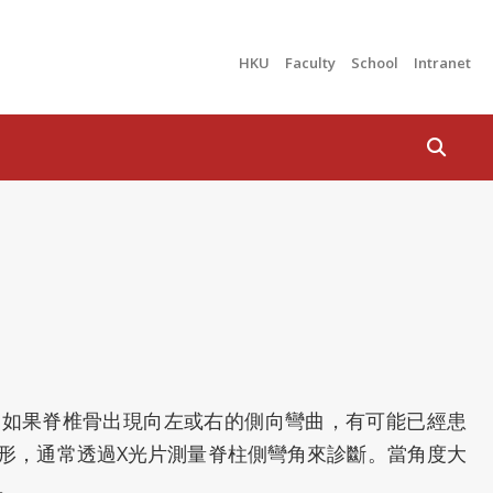
HKU
Faculty
School
Intranet
Search
，如果脊椎骨出現向左或右的側向彎曲，有可能已經患
形，通常透過X光片測量脊柱側彎角來診斷。當角度大
。