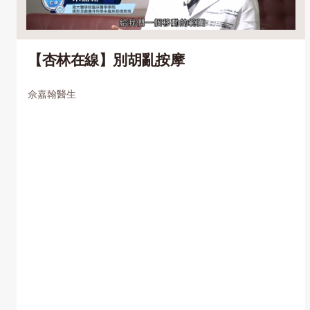
【杏林在線】別胡亂按摩
佘嘉翰醫生