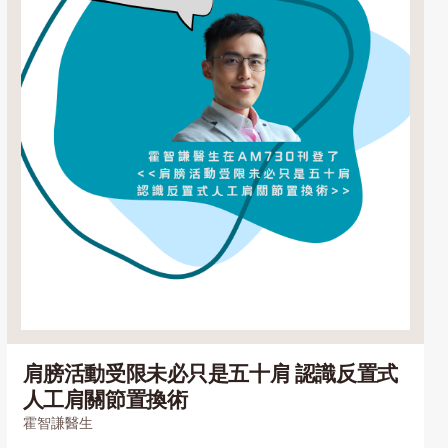
肩膀活動受限未必只是五十肩 認識反置式
人工肩關節置換術
霍智謙醫生