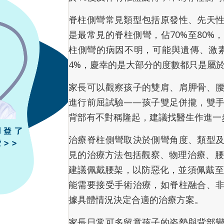
脊柱側彎常見類型包括原發性、先天
是最常見的脊柱側彎，佔70%至80
柱側彎的病因不明，可能與遺傳、激
4%，慶幸的是大部分的度數都只是屬
家長可以觀察孩子的雙肩、肩胛骨、
進行前屈試驗——孩子雙足併攏，雙
背部有不對稱隆起，建議找醫生作進一
治療脊柱側彎取決於側彎角度、類型
見的治療方法包括觀察、物理治療、腰
建議佩戴腰架，以防惡化，並須佩戴至
能需要接受手術治療，如脊柱融合、
據具體情況決定合適的治療方案。
家長日常可多留意孩子的姿勢與背部