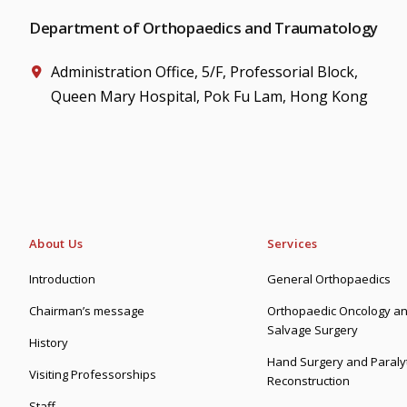
Department of Orthopaedics and Traumatology
Administration Office, 5/F, Professorial Block,
Queen Mary Hospital, Pok Fu Lam, Hong Kong
About Us
Services
Introduction
General Orthopaedics
Chairman’s message
Orthopaedic Oncology an
Salvage Surgery
History
Hand Surgery and Paralyt
Visiting Professorships
Reconstruction
Staff