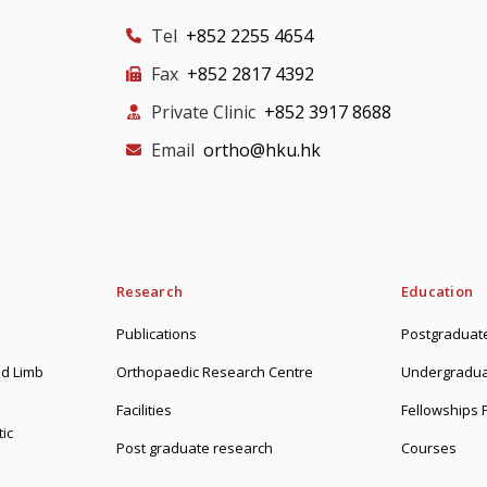
Tel
+852 2255 4654
Fax
+852 2817 4392
Private Clinic
+852 3917 8688
Email
ortho@hku.hk
Research
Education
Publications
Postgraduate
d Limb
Orthopaedic Research Centre
Undergradua
Facilities
Fellowships
ic
Post graduate research
Courses