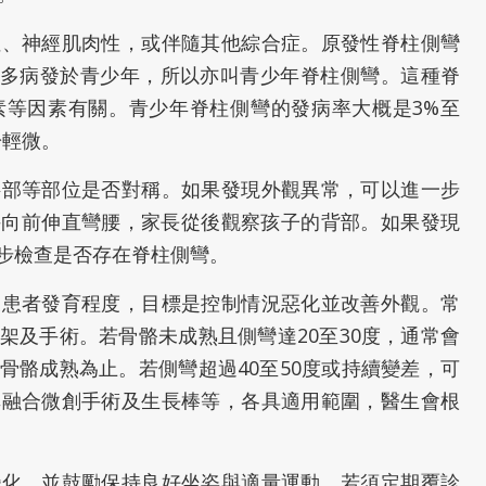
性、神經肌肉性，或伴隨其他綜合症。原發性脊柱側彎
%，多病發於青少年，所以亦叫青少年脊柱側彎。這種脊
素等因素有關。青少年脊柱側彎的發病率大概是3%至
於輕微。
腰部等部位是否對稱。如果發現外觀異常，可以進一步
手向前伸直彎腰，家長從後觀察孩子的背部。如果發現
步檢查是否存在脊柱側彎。
及患者發育程度，目標是控制情況惡化並改善外觀。常
架及手術。若骨骼未成熟且側彎達20至30度，通常會
骨骼成熟為止。若側彎超過40至50度或持續變差，可
非融合微創手術及生長棒等，各具適用範圍，醫生會根
變化，並鼓勵保持良好坐姿與適量運動。若須定期覆診