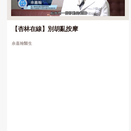
【杏林在線】別胡亂按摩
佘嘉翰醫生