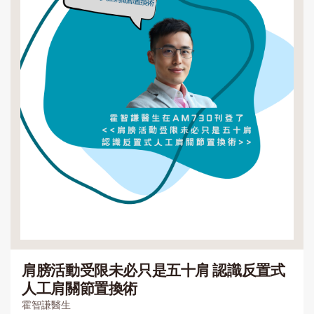
肩膀活動受限未必只是五十肩 認識反置式
人工肩關節置換術
霍智謙醫生