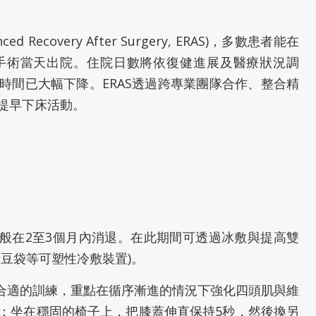
ecovery After Surgery, ERAS)，多數患者能在
手術當天出院。住院日數將依復健進展及醫療狀況調
時間已大幅下降。ERAS透過跨專業團隊合作、整合精
提早下床活動。
一般在2至3個月內消退。在此期間可透過冰敷與提高雙
豆袋等可塑性冷敷裝置)。
導合適的訓練，重點在循序漸進的情況下強化四頭肌與維
：坐在穩固的椅子上，把膝蓋伸直保持5秒，然後換另