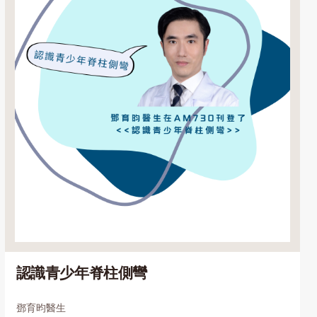
認識青少年脊柱側彎
鄧育昀醫生