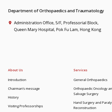
Department of Orthopaedics and Traumatology
Administration Office, 5/F, Professorial Block,
Queen Mary Hospital, Pok Fu Lam, Hong Kong
About Us
Services
Introduction
General Orthopaedics
Chairman’s message
Orthopaedic Oncology an
Salvage Surgery
History
Hand Surgery and Paralyt
Visiting Professorships
Reconstruction