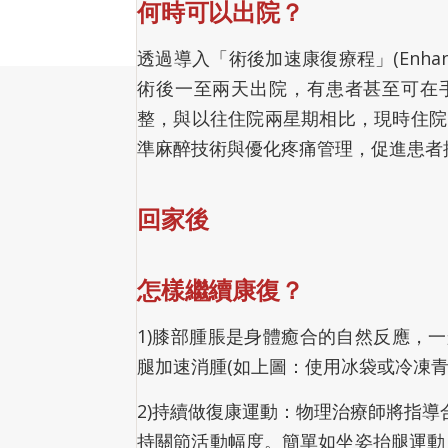
何時可以出院？
透過導入「術後加速康復療程」(Enhanced R
術後一至兩天出院，有患者甚至可在
整，與以往住院兩星期相比，現時住院
準麻醉技術與優化疼痛管理，促進患者
回家後
怎樣繼續康復？
1)膝部腫脹是身體癒合的自然反應，
腿加速消腫(如上圖：使用冰袋或冷凍青
2)持續做復康運動：物理治療師將指
持關節活動幅度。簡單如坐姿抬腿運動