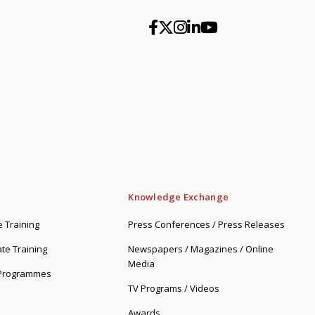
Knowledge Exchange
 Training
Press Conferences / Press Releases
te Training
Newspapers / Magazines / Online
Media
 Programmes
TV Programs / Videos
Awards