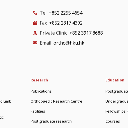
Tel
+852 2255 4654
Fax
+852 2817 4392
Private Clinic
+852 3917 8688
Email
ortho@hku.hk
Research
Education
Publications
Postgraduate
d Limb
Orthopaedic Research Centre
Undergradua
Facilities
Fellowships
ic
Post graduate research
Courses