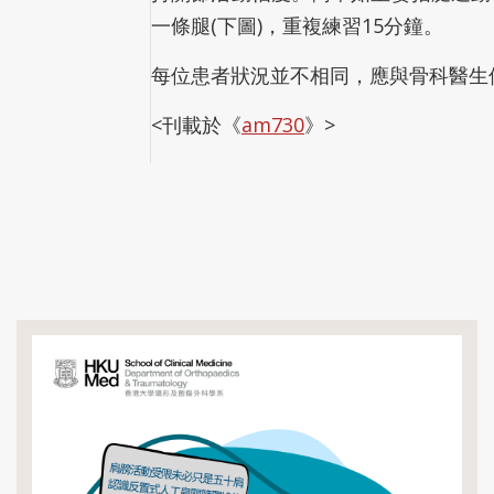
一條腿(下圖)，重複練習15分鐘。
每位患者狀況並不相同，應與骨科醫生
<刊載於《
am730
》>