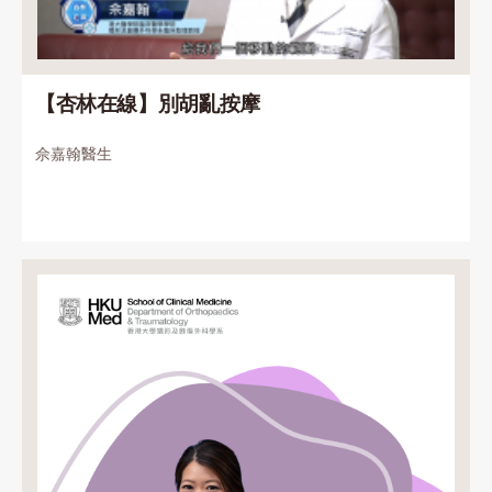
【杏林在線】別胡亂按摩
佘嘉翰醫生