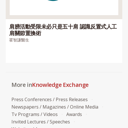
肩膀活動受限未必只是五十肩 認識反置式人工
肩關節置換術
霍智謙醫生
More in
Knowledge Exchange
Press Conferences / Press Releases
Newspapers / Magazines / Online Media
Tv Programs / Videos
Awards
Invited Lectures / Speeches