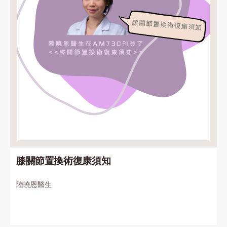
膝關節置換術復康須知
陸曉恩醫生